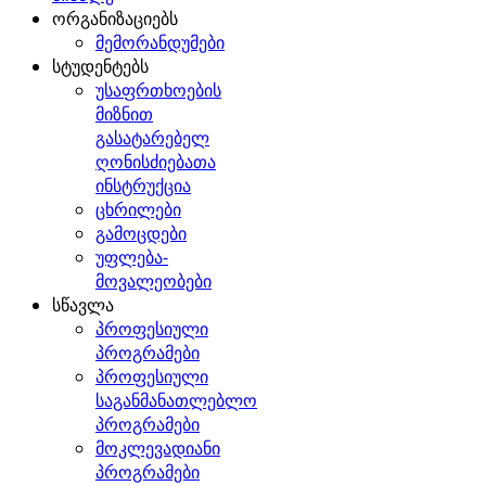
ორგანიზაციებს
მემორანდუმები
სტუდენტებს
უსაფრთხოების
მიზნით
გასატარებელ
ღონისძიებათა
ინსტრუქცია
ცხრილები
გამოცდები
უფლება-
მოვალეობები
სწავლა
პროფესიული
პროგრამები
პროფესიული
საგანმანათლებლო
პროგრამები
მოკლევადიანი
პროგრამები