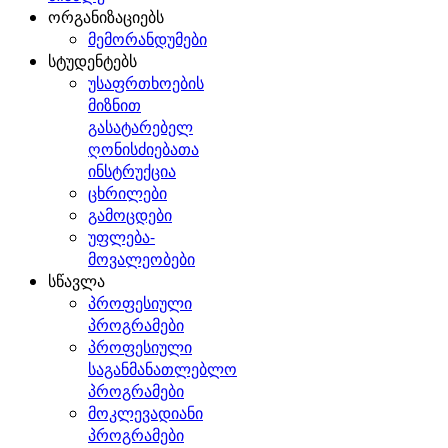
ორგანიზაციებს
მემორანდუმები
სტუდენტებს
უსაფრთხოების
მიზნით
გასატარებელ
ღონისძიებათა
ინსტრუქცია
ცხრილები
გამოცდები
უფლება-
მოვალეობები
სწავლა
პროფესიული
პროგრამები
პროფესიული
საგანმანათლებლო
პროგრამები
მოკლევადიანი
პროგრამები