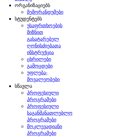
ორგანიზაციებს
მემორანდუმები
სტუდენტებს
უსაფრთხოების
მიზნით
გასატარებელ
ღონისძიებათა
ინსტრუქცია
ცხრილები
გამოცდები
უფლება-
მოვალეობები
სწავლა
პროფესიული
პროგრამები
პროფესიული
საგანმანათლებლო
პროგრამები
მოკლევადიანი
პროგრამები