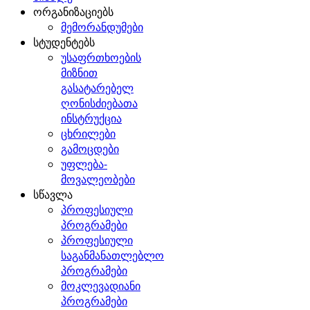
ორგანიზაციებს
მემორანდუმები
სტუდენტებს
უსაფრთხოების
მიზნით
გასატარებელ
ღონისძიებათა
ინსტრუქცია
ცხრილები
გამოცდები
უფლება-
მოვალეობები
სწავლა
პროფესიული
პროგრამები
პროფესიული
საგანმანათლებლო
პროგრამები
მოკლევადიანი
პროგრამები