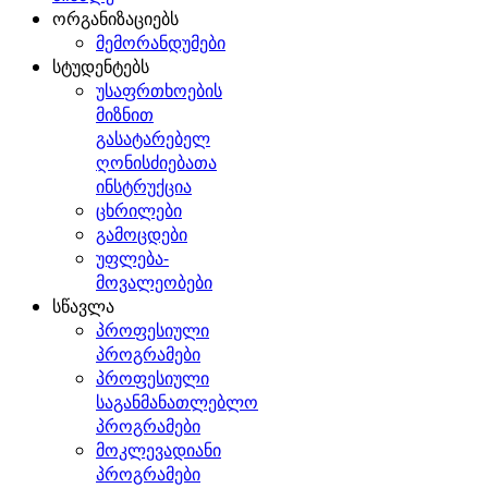
ორგანიზაციებს
მემორანდუმები
სტუდენტებს
უსაფრთხოების
მიზნით
გასატარებელ
ღონისძიებათა
ინსტრუქცია
ცხრილები
გამოცდები
უფლება-
მოვალეობები
სწავლა
პროფესიული
პროგრამები
პროფესიული
საგანმანათლებლო
პროგრამები
მოკლევადიანი
პროგრამები