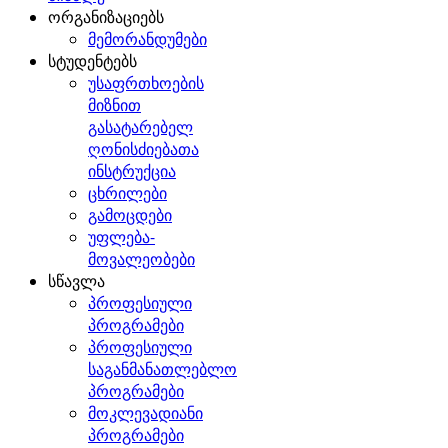
ორგანიზაციებს
მემორანდუმები
სტუდენტებს
უსაფრთხოების
მიზნით
გასატარებელ
ღონისძიებათა
ინსტრუქცია
ცხრილები
გამოცდები
უფლება-
მოვალეობები
სწავლა
პროფესიული
პროგრამები
პროფესიული
საგანმანათლებლო
პროგრამები
მოკლევადიანი
პროგრამები