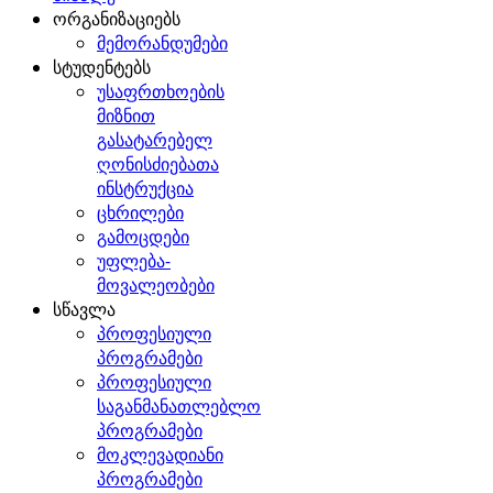
ორგანიზაციებს
მემორანდუმები
სტუდენტებს
უსაფრთხოების
მიზნით
გასატარებელ
ღონისძიებათა
ინსტრუქცია
ცხრილები
გამოცდები
უფლება-
მოვალეობები
სწავლა
პროფესიული
პროგრამები
პროფესიული
საგანმანათლებლო
პროგრამები
მოკლევადიანი
პროგრამები