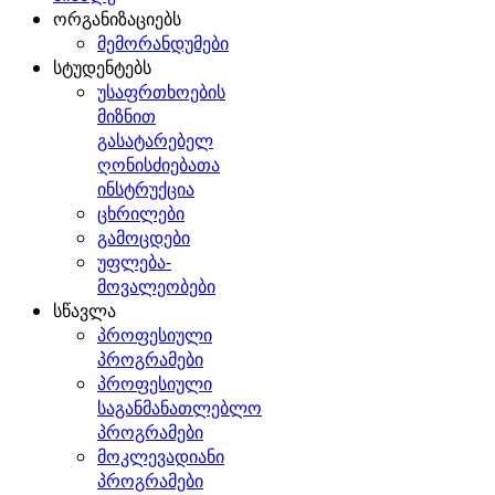
ორგანიზაციებს
მემორანდუმები
სტუდენტებს
უსაფრთხოების
მიზნით
გასატარებელ
ღონისძიებათა
ინსტრუქცია
ცხრილები
გამოცდები
უფლება-
მოვალეობები
სწავლა
პროფესიული
პროგრამები
პროფესიული
საგანმანათლებლო
პროგრამები
მოკლევადიანი
პროგრამები