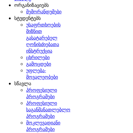
ორგანიზაციებს
მემორანდუმები
სტუდენტებს
უსაფრთხოების
მიზნით
გასატარებელ
ღონისძიებათა
ინსტრუქცია
ცხრილები
გამოცდები
უფლება-
მოვალეობები
სწავლა
პროფესიული
პროგრამები
პროფესიული
საგანმანათლებლო
პროგრამები
მოკლევადიანი
პროგრამები