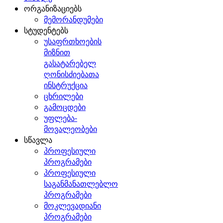
ორგანიზაციებს
მემორანდუმები
სტუდენტებს
უსაფრთხოების
მიზნით
გასატარებელ
ღონისძიებათა
ინსტრუქცია
ცხრილები
გამოცდები
უფლება-
მოვალეობები
სწავლა
პროფესიული
პროგრამები
პროფესიული
საგანმანათლებლო
პროგრამები
მოკლევადიანი
პროგრამები