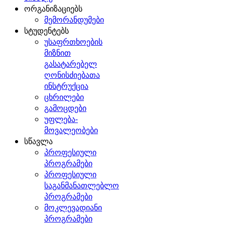
ორგანიზაციებს
მემორანდუმები
სტუდენტებს
უსაფრთხოების
მიზნით
გასატარებელ
ღონისძიებათა
ინსტრუქცია
ცხრილები
გამოცდები
უფლება-
მოვალეობები
სწავლა
პროფესიული
პროგრამები
პროფესიული
საგანმანათლებლო
პროგრამები
მოკლევადიანი
პროგრამები