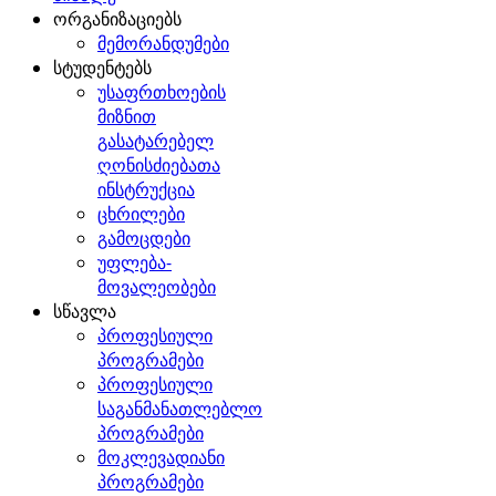
ორგანიზაციებს
მემორანდუმები
სტუდენტებს
უსაფრთხოების
მიზნით
გასატარებელ
ღონისძიებათა
ინსტრუქცია
ცხრილები
გამოცდები
უფლება-
მოვალეობები
სწავლა
პროფესიული
პროგრამები
პროფესიული
საგანმანათლებლო
პროგრამები
მოკლევადიანი
პროგრამები